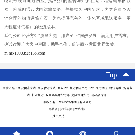
物流专线可通过物流货运资源的整合与众多往返回程运输车队联
网，构成四通八达的运输网络。并根据客户的要求，为客户量身设
计合理的物流运输方案；为您提供完善的一体化区域配送服务，更
大程度降低客户的物流成本。
我们公司经营方针“质量为先，用户至上”同步发展，满足用户需求。
热诚欢迎广大客户惠顾，携手合作，促进商业发展共同繁荣。
m.hfx1990.b2b168.com
Top
主营产品：西安物流专线 西安货运专线 西安轿车托运物流公司 轿车托运物流 物流专线 货运专
线 长途托运 双生鸿福祥货运部 超限大件货运 易碎品运输
版权所有：西安福鸿祥物流有限公司
电脑版
|
投诉举报
|
网站地图
技术支持：
八方资源网