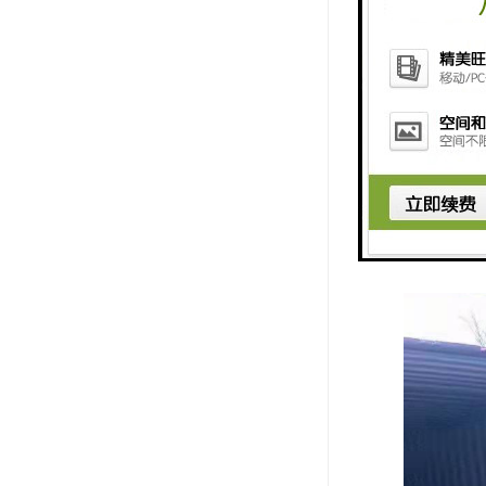
货运公司服
1、通过服
忧；
2、每一单
时间；
3、随车备
客户要求，