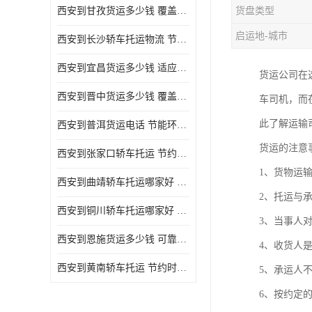
西安到甘孜货运多少钱 覆盖面广 降低运输成本
货盘类型
危险品运输
启运地-城市
西安到长沙轿车托运物流 节约时间 为客户节省大量时间和能源
西安到宜昌货运多少钱 适应能力强 降低运输成本
货运公司在
西安到晋中货运多少钱 覆盖面广 一站式运输
车司机，而
此了解运输
西安到普洱货运电话 节能环保 灵活性高 持续性长
货运的注意
西安到张家口轿车托运 节约时间 随时查询车辆时实位置
1、货物运
西安到曲靖轿车托运哪家好 方便快捷 用户享受上门提送车辆
2、托运与
西安到铜川轿车托运哪家好 节约时间精力 在途运输一对一客服
3、当事人
西安到恩施货运多少钱 可靠性高 灵活性高 持续性长
4、收货人
西安到黄南轿车托运 节约时间 随时查询车辆时实位置
5、承运人
6、按约定