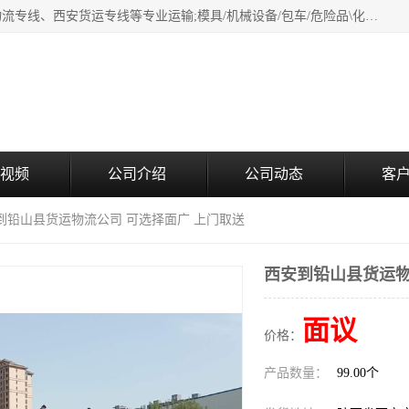
西安鸿福祥物流公司是西安轿车托运物流公司，从事：西安物流专线、西安货运专线等专业运输;模具/机械设备/包车/危险品\化工涂料/油漆机油\普通货物\食品\家具\贵重货物运输/易碎品运输/工艺品\行李\搬家运输等超限大件货物专业运输服务为一体。
视频
公司介绍
公司动态
客
安到铅山县货运物流公司 可选择面广 上门取送
西安到铅山县货运物
面议
价格：
产品数量：
99.00个