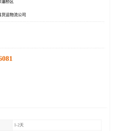
市灞桥区
县货运物流公司
6081
1-2天