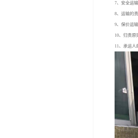
7、安全运
8、运输的
9、保价运
10、归责原
11、承运