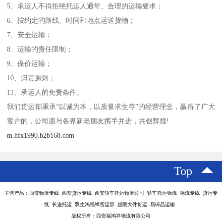
5、承运人不得拒绝托运人通常、合理的运输要求；
6、按约定的路线、时间和地点运送货物；
7、安全运输；
8、运输的责任限制；
9、保价运输；
10、归责原则；
11、承运人的免责条件。
我们货运部秉承“以诚为本，以质量求生存”的经营理念，赢得了广大
客户的，公司愿与各界新老朋友携手并进，共创辉煌!
m.hfx1990.b2b168.com
Top
主营产品：西安物流专线 西安货运专线 西安轿车托运物流公司 轿车托运物流 物流专线 货运专
线 长途托运 双生鸿福祥货运部 超限大件货运 易碎品运输
版权所有：西安福鸿祥物流有限公司