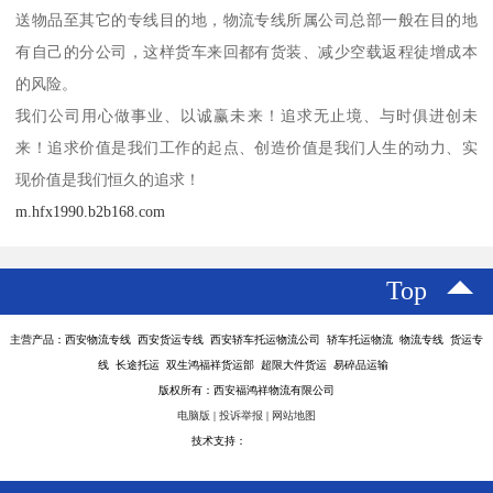
送物品至其它的专线目的地，物流专线所属公司总部一般在目的地
有自己的分公司，这样货车来回都有货装、减少空载返程徒增成本
的风险。
我们公司用心做事业、以诚赢未来！追求无止境、与时俱进创未
来！追求价值是我们工作的起点、创造价值是我们人生的动力、实
现价值是我们恒久的追求！
m.hfx1990.b2b168.com
Top
主营产品：西安物流专线 西安货运专线 西安轿车托运物流公司 轿车托运物流 物流专线 货运专
线 长途托运 双生鸿福祥货运部 超限大件货运 易碎品运输
版权所有：西安福鸿祥物流有限公司
电脑版
|
投诉举报
|
网站地图
技术支持：
八方资源网