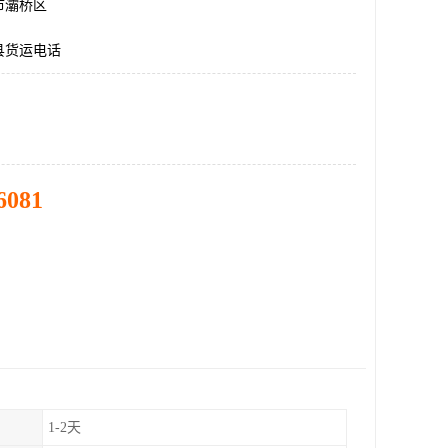
市灞桥区
县货运电话
6081
1-2天