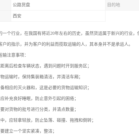
公路货盘
目的地
西安
的一个行业，在我国有将近20年左右的历史，虽然货运属于新兴的行业，
客户的指示，并为客户的利益而揽取运输的人，其本身并不是承运人。
运输注意事项：
定距离后检查车辆状态，遇到问题时开到服务区；
货物运输时，保持集装箱清洁，并清洁车厢；
准备相应的灭火器和，这是必要的货物运输知识；
，应补充良好睡眠，防止意外引起的困倦；
，要对货物的批号进行分类，并清点数量；
程中，应轻拿轻放，防止坠落、碰撞、拖拽和倒转；
需要建立一个坚实紧凑，整洁；