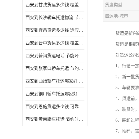
西安到甘孜货运多少钱 覆盖面广 降低运输成本
货盘类型
危险品运输
启运地-城市
西安到长沙轿车托运物流 节约时间 为客户节省大量时间和能源
西安到宜昌货运多少钱 适应能力强 降低运输成本
货运是新兴
西安到晋中货运多少钱 覆盖面广 一站式运输
货运是根据
对货运公司
西安到普洱货运电话 节能环保 灵活性高 持续性长
1、行驶一
西安到张家口轿车托运 节约时间 随时查询车辆时实位置
2、新一批
西安到曲靖轿车托运哪家好 方便快捷 用户享受上门提送车辆
3、车辆要
西安到铜川轿车托运哪家好 节约时间精力 在途运输一对一客服
4、货运前
西安到恩施货运多少钱 可靠性高 灵活性高 持续性长
5、装货时
西安到黄南轿车托运 节约时间 随时查询车辆时实位置
6、装卸过
7、堆码，