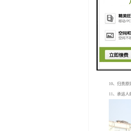
2、托运与
3、当事人
4、收货人
5、承运人
6、按约定
7、安全运
8、运输的
9、保价运
10、归责原
11、承运