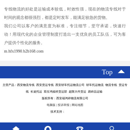
专线物流的好处是运输成本较低，时效性强，现在的物流专线对于
时间的观念都很强烈，都是定时发车，能满足较急的货物。
我们公司以客户的满意度为标准，专注细节，坚守承诺，快速行
动！用现代化的企业管理制度打造出一支优良的员工队伍，可为客
户提供个性化的服务。
m.hfx1990.b2b168.com
Top
主营产品：西安物流专线 西安货运专线 西安轿车托运物流公司 轿车托运物流 物流专线 货运专
线 长途托运 双生鸿福祥货运部 超限大件货运 易碎品运输
版权所有：西安福鸿祥物流有限公司
电脑版
|
投诉举报
|
网站地图
技术支持：
八方资源网