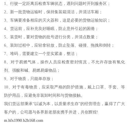
1、行驶一定距离后检查车辆状态，遇到问题时开到服务区；
2、新一批货物运输时，保持集装箱清洁，并清洁车厢；
3、车辆要准备相应的灭火器和，这是必要的货物运输知识；
4、货运前，应补充良好睡眠，防止意外引起的困倦；
5、装货时，要对货物的批号进行分类，并清点数量；
6、装卸过程中，应轻拿轻放，防止坠落、碰撞、拖拽和倒转；
7、堆码，需要建立一个坚实紧凑，整洁；
8、对于易燃气体，操作人员应检查密封情况，不允许存放有氧化
剂、强酸和碱、易燃易爆物品；
9、对于物质，只能单存放；
10、对于有毒物质，应采取严格的防护措施，戴上口罩、手套、等
防护用品，应避免非装卸时间和与货物接触。
我们货运部秉承“以诚为本，以质量求生存”的经营理念，赢得了广大
客户的，公司愿与各界新老朋友携手并进，共创辉煌!
m.hfx1990.b2b168.com