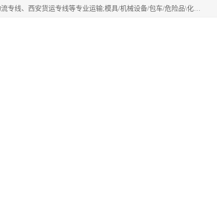
西安鸿福祥物流公司是西安轿车托运物流公司，从事：西安物流专线、西安货运专线等专业运输;模具/机械设备/包车/危险品\化工涂料/油漆机油\普通货物\食品\家具\贵重货物运输/易碎品运输/工艺品\行李\搬家运输等超限大件货物专业运输服务为一体。