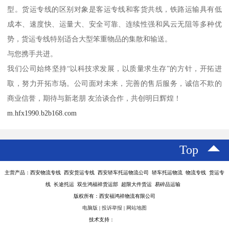
型。货运专线的区别对象是客运专线和客货共线，铁路运输具有低
成本、速度快、运量大、安全可靠、连续性强和风云无阻等多种优
势，货运专线特别适合大型笨重物品的集散和输送。
与您携手共进。
我们公司始终坚持“以科技求发展，以质量求生存”的方针，开拓进
取，努力开拓市场。公司面对未来，完善的售后服务，诚信不欺的
商业信誉，期待与新老朋 友洽谈合作，共创明日辉煌！
m.hfx1990.b2b168.com
Top
主营产品：西安物流专线 西安货运专线 西安轿车托运物流公司 轿车托运物流 物流专线 货运专
线 长途托运 双生鸿福祥货运部 超限大件货运 易碎品运输
版权所有：西安福鸿祥物流有限公司
电脑版
|
投诉举报
|
网站地图
技术支持：
八方资源网