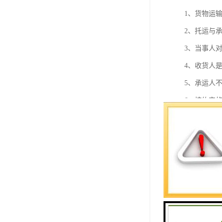
1、货物运
2、托运与
3、当事人
4、收货人
5、承运人
6、按约定
7、安全运
8、运输的
9、保价运
10、归责原
11、承运