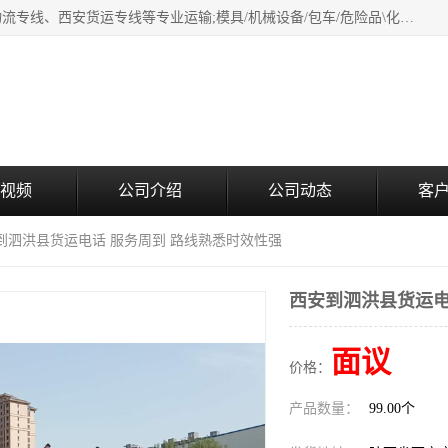
西安鸿福祥物流公司是西安轿车托运物流公司，从事：西安物流专线、西安货运专线等专业运输;模具/机械设备/包车/危险品\化工涂料/油漆机油\普通货物\食品\家具\贵重货物运输/易碎品运输/工艺品\行李\搬家运输等超限大件货物专业运输服务为一体。
视频
公司介绍
公司动态
客
安到泗洪县货运电话 服务周到 路线熟悉时效性强
西安到泗洪县货运电
面议
价格：
产品数量：
99.00个