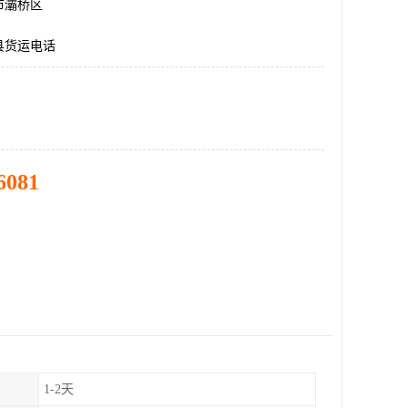
市灞桥区
县货运电话
6081
1-2天