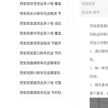
西安到甘孜货运多少钱 覆盖面广 降低运输成本
货盘类型
危险品运输
启运地-城市
西安到长沙轿车托运物流 节约时间 为客户节省大量时间和能源
西安到宜昌货运多少钱 适应能力强 降低运输成本
货运是指通
西安到晋中货运多少钱 覆盖面广 一站式运输
际航运的情
货运公司服
西安到普洱货运电话 节能环保 灵活性高 持续性长
1、通过服
西安到张家口轿车托运 节约时间 随时查询车辆时实位置
忧；
西安到曲靖轿车托运哪家好 方便快捷 用户享受上门提送车辆
2、每一单
西安到铜川轿车托运哪家好 节约时间精力 在途运输一对一客服
时间；
西安到恩施货运多少钱 可靠性高 灵活性高 持续性长
3、随车备
西安到黄南轿车托运 节约时间 随时查询车辆时实位置
客户要求，