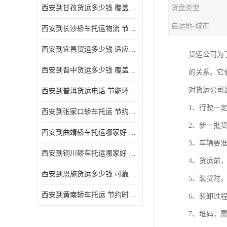
西安到甘孜货运多少钱 覆盖面广 降低运输成本
货盘类型
危险品运输
启运地-城市
西安到长沙轿车托运物流 节约时间 为客户节省大量时间和能源
西安到宜昌货运多少钱 适应能力强 降低运输成本
货运公司为
西安到晋中货运多少钱 覆盖面广 一站式运输
的关系。它
对货运公司
西安到普洱货运电话 节能环保 灵活性高 持续性长
1、行驶一
西安到张家口轿车托运 节约时间 随时查询车辆时实位置
2、新一批
西安到曲靖轿车托运哪家好 方便快捷 用户享受上门提送车辆
3、车辆要
西安到铜川轿车托运哪家好 节约时间精力 在途运输一对一客服
4、货运前
西安到恩施货运多少钱 可靠性高 灵活性高 持续性长
5、装货时
西安到黄南轿车托运 节约时间 随时查询车辆时实位置
6、装卸过
7、堆码，