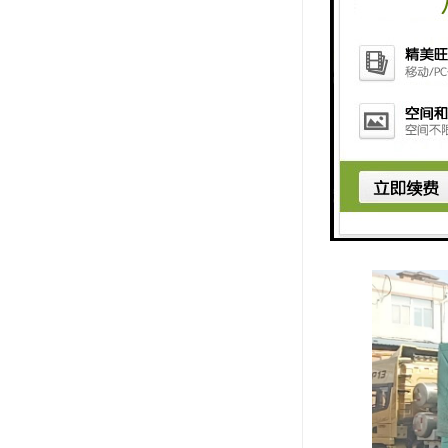
2、尽量在
3、商品运
4、中国邮
5、即使拥
式，再确定
6、有的买