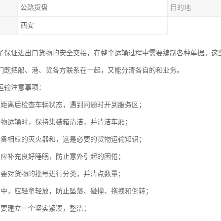
公路货盘
目的地
西安
了保证进出口货物的安全交接，在整个运输过程中需要编制各种单据。这
们既把船、港、货各方联系在一起，又能分清各自的和业务。
运输注意事项：
定距离后检查车辆状态，遇到问题时开到服务区；
货物运输时，保持集装箱清洁，并清洁车厢；
准备相应的灭火器和，这是必要的货物运输知识；
，应补充良好睡眠，防止意外引起的困倦；
，要对货物的批号进行分类，并清点数量；
程中，应轻拿轻放，防止坠落、碰撞、拖拽和倒转；
需要建立一个坚实紧凑，整洁；