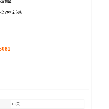
市灞桥区
市货运物流专线
6081
1-2天