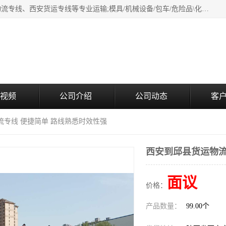
西安鸿福祥物流公司是西安轿车托运物流公司，从事：西安物流专线、西安货运专线等专业运输;模具/机械设备/包车/危险品\化工涂料/油漆机油\普通货物\食品\家具\贵重货物运输/易碎品运输/工艺品\行李\搬家运输等超限大件货物专业运输服务为一体。
视频
公司介绍
公司动态
客
流专线 便捷简单 路线熟悉时效性强
西安到邱县货运物流
面议
价格：
产品数量：
99.00个