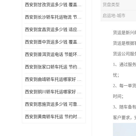
西安到甘孜货运多少钱 覆盖面广 降低运输成本
货盘类型
危险品运输
启运地-城市
西安到长沙轿车托运物流 节约时间 为客户节省大量时间和能源
西安到宜昌货运多少钱 适应能力强 降低运输成本
货运是新兴
西安到晋中货运多少钱 覆盖面广 一站式运输
货运是根据
货运公司服
西安到普洱货运电话 节能环保 灵活性高 持续性长
1、通过服
西安到张家口轿车托运 节约时间 随时查询车辆时实位置
忧；
西安到曲靖轿车托运哪家好 方便快捷 用户享受上门提送车辆
2、每一单
西安到铜川轿车托运哪家好 节约时间精力 在途运输一对一客服
时间；
西安到恩施货运多少钱 可靠性高 灵活性高 持续性长
3、随车备
西安到黄南轿车托运 节约时间 随时查询车辆时实位置
客户要求，