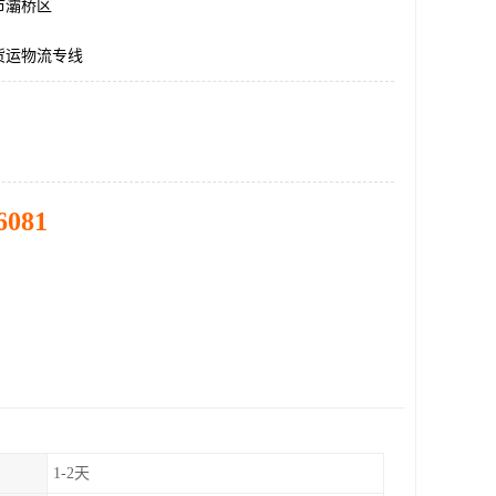
市灞桥区
货运物流专线
6081
1-2天