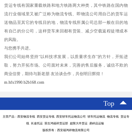
货运专线有国家重载铁路和地方铁路两大种类，其中铁路在国内物
流行业领域里又被广泛称为物流专线、即物流公司用自己的货车运
送物品至其它的专线目的地，物流专线所属公司总部一般在目的地
有自己的分公司，这样货车来回都有货装、减少空载返程徒增成本
的风险。
与您携手共进。
我们公司始终坚持“以科技求发展，以质量求生存”的方针，开拓进
取，努力开拓市场。公司面对未来，完善的售后服务，诚信不欺的
商业信誉，期待与新老朋 友洽谈合作，共创明日辉煌！
m.hfx1990.b2b168.com
Top
主营产品：西安物流专线 西安货运专线 西安轿车托运物流公司 轿车托运物流 物流专线 货运专
线 长途托运 双生鸿福祥货运部 超限大件货运 易碎品运输
版权所有：西安福鸿祥物流有限公司