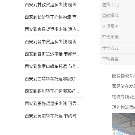
西安到甘孜货运多少钱 覆盖面广 降低运输成本
送货上门
危险品运输
运输模式
西安到长沙轿车托运物流 节约时间 为客户节省大量时间和能源
查货服务
西安到宜昌货运多少钱 适应能力强 降低运输成本
可售卖地
西安到晋中货运多少钱 覆盖面广 一站式运输
计价方式
西安到普洱货运电话 节能环保 灵活性高 持续性长
车辆类型
西安到张家口轿车托运 节约时间 随时查询车辆时实位置
随着物流专
西安到曲靖轿车托运哪家好 方便快捷 用户享受上门提送车辆
家经济在发
西安到铜川轿车托运哪家好 节约时间精力 在途运输一对一客服
物流专线可
西安到恩施货运多少钱 可靠性高 灵活性高 持续性长
理的物流运
西安到黄南轿车托运 节约时间 随时查询车辆时实位置