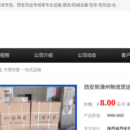
西安鸿福祥物流公司是西安轿车托运物流公司，从事：西安物流专线、西安货运专线等专业运输;模具/机械设备/包车/危险品\化工涂料/油漆机油\普通货物\食品\家具\贵重货物运输/易碎品运输/工艺品\行李\搬家运输等超限大件货物专业运输服务为一体。
视频
公司介绍
公司动态
客
运 方便快捷 一站式运输
西安到漳州物流货运
8.00
价格：￥
元/斤 
产品数量：
9999.00斤
发货地址：
陕西省西安