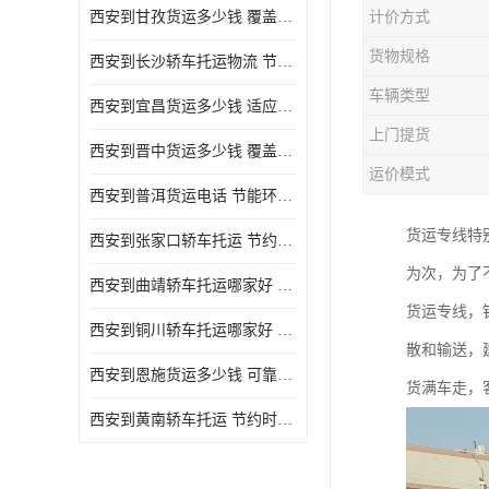
西安到甘孜货运多少钱 覆盖面广 降低运输成本
计价方式
危险品运输
货物规格
西安到长沙轿车托运物流 节约时间 为客户节省大量时间和能源
车辆类型
西安到宜昌货运多少钱 适应能力强 降低运输成本
上门提货
西安到晋中货运多少钱 覆盖面广 一站式运输
运价模式
西安到普洱货运电话 节能环保 灵活性高 持续性长
货运专线特
西安到张家口轿车托运 节约时间 随时查询车辆时实位置
为次，为了
西安到曲靖轿车托运哪家好 方便快捷 用户享受上门提送车辆
货运专线，
西安到铜川轿车托运哪家好 节约时间精力 在途运输一对一客服
散和输送，
西安到恩施货运多少钱 可靠性高 灵活性高 持续性长
货满车走，
西安到黄南轿车托运 节约时间 随时查询车辆时实位置