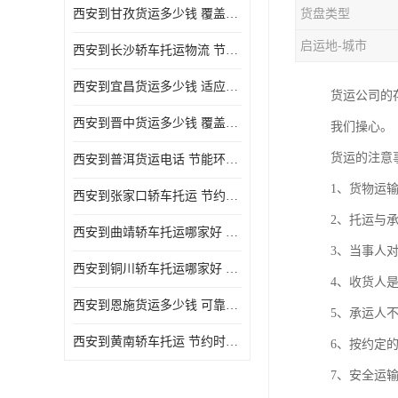
西安到甘孜货运多少钱 覆盖面广 降低运输成本
货盘类型
危险品运输
启运地-城市
西安到长沙轿车托运物流 节约时间 为客户节省大量时间和能源
西安到宜昌货运多少钱 适应能力强 降低运输成本
货运公司的
西安到晋中货运多少钱 覆盖面广 一站式运输
我们操心。
货运的注意
西安到普洱货运电话 节能环保 灵活性高 持续性长
1、货物运
西安到张家口轿车托运 节约时间 随时查询车辆时实位置
2、托运与
西安到曲靖轿车托运哪家好 方便快捷 用户享受上门提送车辆
3、当事人
西安到铜川轿车托运哪家好 节约时间精力 在途运输一对一客服
4、收货人
西安到恩施货运多少钱 可靠性高 灵活性高 持续性长
5、承运人
西安到黄南轿车托运 节约时间 随时查询车辆时实位置
6、按约定
7、安全运