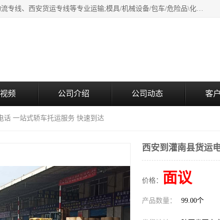
西安鸿福祥物流公司是西安轿车托运物流公司，从事：西安物流专线、西安货运专线等专业运输;模具/机械设备/包车/危险品\化工涂料/油漆机油\普通货物\食品\家具\贵重货物运输/易碎品运输/工艺品\行李\搬家运输等超限大件货物专业运输服务为一体。
视频
公司介绍
公司动态
客
电话 一站式轿车托运服务 快速到达
西安到灌南县货运电
面议
价格：
产品数量：
99.00个