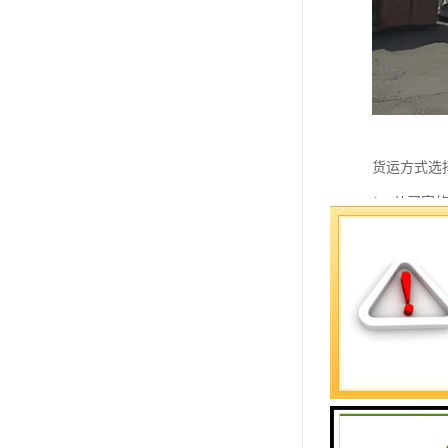
货运方式选
1、从买家
2、尽量在
3、商品运
4、中国邮
5、即使拥
式，再确定
6、有的买