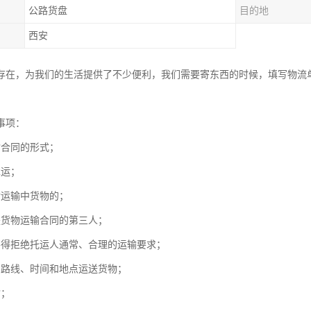
公路货盘
目的地
西安
存在，为我们的生活提供了不少便利，我们需要寄东西的时候，填写物流
事项：
输合同的形式；
承运；
对运输中货物的；
是货物运输合同的第三人；
不得拒绝托运人通常、合理的运输要求；
的路线、时间和地点运送货物；
输；