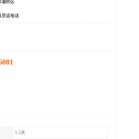
市灞桥区
县货运电话
6081
1-2天