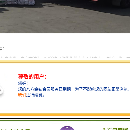
择：
的角度出发；卖家应该为买家所购买的货物做全方面的考虑，包括运费、
满足物品安全度和速度的情况下，为买家选择运费低廉的服务；
输无需精美的外包装，重要点是安全快速的将售出的商品送达买家手中；
政提供的航空小包和EMS快递服务，为大多数中国跨国交易卖家采用的运
有再多的经验，也无法估计所有买家的情况，所以把选择权交给买家更为
一种默认的运输方式，那么如果买家有别的需要自会联系卖家；
家可能适合多种运送方式，您可以写出您常用的方式及折扣，为买家省去