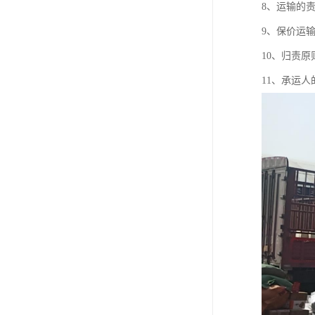
8、运输的
9、保价运
10、归责原
11、承运