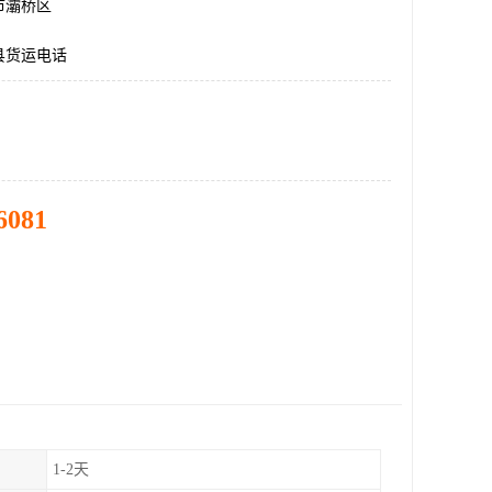
市灞桥区
县货运电话
6081
1-2天