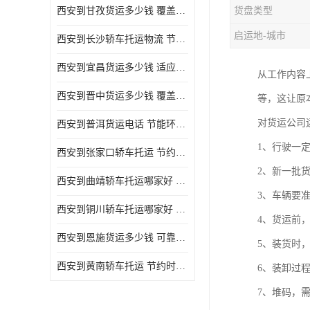
西安到甘孜货运多少钱 覆盖面广 降低运输成本
货盘类型
危险品运输
启运地-城市
西安到长沙轿车托运物流 节约时间 为客户节省大量时间和能源
西安到宜昌货运多少钱 适应能力强 降低运输成本
从工作内容
西安到晋中货运多少钱 覆盖面广 一站式运输
等，这让原
对货运公司
西安到普洱货运电话 节能环保 灵活性高 持续性长
1、行驶一
西安到张家口轿车托运 节约时间 随时查询车辆时实位置
2、新一批
西安到曲靖轿车托运哪家好 方便快捷 用户享受上门提送车辆
3、车辆要
西安到铜川轿车托运哪家好 节约时间精力 在途运输一对一客服
4、货运前
西安到恩施货运多少钱 可靠性高 灵活性高 持续性长
5、装货时
西安到黄南轿车托运 节约时间 随时查询车辆时实位置
6、装卸过
7、堆码，