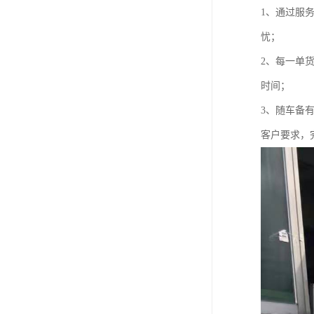
1、通过服
忧；
2、每一单
时间；
3、随车备
客户要求，