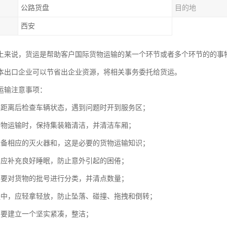
公路货盘
目的地
西安
上来说，货运是帮助客户国际货物运输的某一个环节或者多个环节的的事
本出口企业可以节省出企业资源，将相关事务委托给货运。
运输注意事项：
定距离后检查车辆状态，遇到问题时开到服务区；
货物运输时，保持集装箱清洁，并清洁车厢；
准备相应的灭火器和，这是必要的货物运输知识；
，应补充良好睡眠，防止意外引起的困倦；
，要对货物的批号进行分类，并清点数量；
程中，应轻拿轻放，防止坠落、碰撞、拖拽和倒转；
需要建立一个坚实紧凑，整洁；