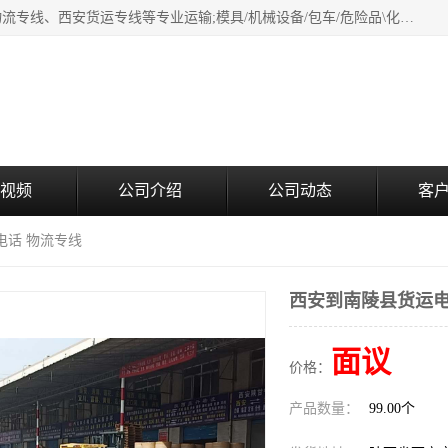
西安鸿福祥物流公司是西安轿车托运物流公司，从事：西安物流专线、西安货运专线等专业运输;模具/机械设备/包车/危险品\化工涂料/油漆机油\普通货物\食品\家具\贵重货物运输/易碎品运输/工艺品\行李\搬家运输等超限大件货物专业运输服务为一体。
视频
公司介绍
公司动态
客
电话 物流专线
西安到南陵县货运电
面议
价格：
产品数量：
99.00个