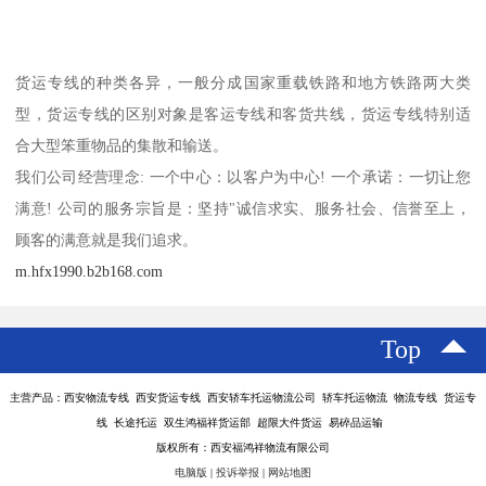
货运专线的种类各异，一般分成国家重载铁路和地方铁路两大类
型，货运专线的区别对象是客运专线和客货共线，货运专线特别适
合大型笨重物品的集散和输送。
我们公司经营理念: 一个中心：以客户为中心! 一个承诺：一切让您
满意! 公司的服务宗旨是：坚持"诚信求实、服务社会、信誉至上，
顾客的满意就是我们追求。
m.hfx1990.b2b168.com
Top
主营产品：西安物流专线 西安货运专线 西安轿车托运物流公司 轿车托运物流 物流专线 货运专
线 长途托运 双生鸿福祥货运部 超限大件货运 易碎品运输
版权所有：西安福鸿祥物流有限公司
电脑版
|
投诉举报
|
网站地图