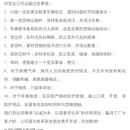
对货运公司运输注意事项：
1、行驶一定距离后检查车辆状态，遇到问题时开到服务区；
2、新一批货物运输时，保持集装箱清洁，并清洁车厢；
3、车辆要准备相应的灭火器和，这是必要的货物运输知识；
4、货运前，应补充良好睡眠，防止意外引起的困倦；
5、装货时，要对货物的批号进行分类，并清点数量；
6、装卸过程中，应轻拿轻放，防止坠落、碰撞、拖拽和倒转；
7、堆码，需要建立一个坚实紧凑，整洁；
8、对于易燃气体，操作人员应检查密封情况，不允许存放有氧化
剂、强酸和碱、易燃易爆物品；
9、对于物质，只能单存放；
10、对于有毒物质，应采取严格的防护措施，戴上口罩、手套、等
防护用品，应避免非装卸时间和与货物接触。
我们货运部秉承“以诚为本，以质量求生存”的经营理念，赢得了广大
客户的，公司愿与各界新老朋友携手并进，共创辉煌!
m.hfx1990.b2b168.com