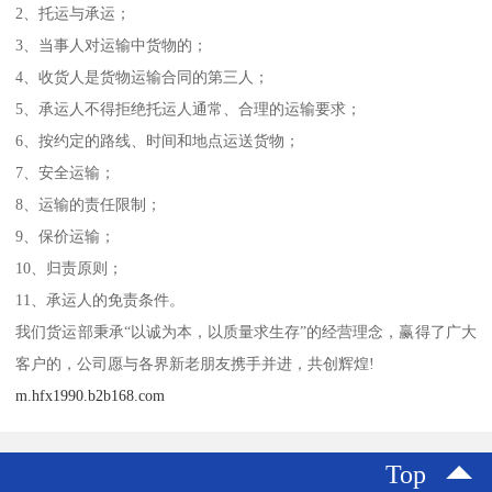
2、托运与承运；
3、当事人对运输中货物的；
4、收货人是货物运输合同的第三人；
5、承运人不得拒绝托运人通常、合理的运输要求；
6、按约定的路线、时间和地点运送货物；
7、安全运输；
8、运输的责任限制；
9、保价运输；
10、归责原则；
11、承运人的免责条件。
我们货运部秉承“以诚为本，以质量求生存”的经营理念，赢得了广大
客户的，公司愿与各界新老朋友携手并进，共创辉煌!
m.hfx1990.b2b168.com
Top