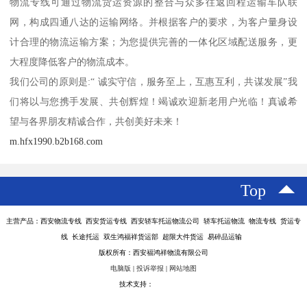
物流专线可通过物流货运资源的整合与众多往返回程运输车队联
网，构成四通八达的运输网络。并根据客户的要求，为客户量身设
计合理的物流运输方案；为您提供完善的一体化区域配送服务，更
大程度降低客户的物流成本。
我们公司的原则是:“ 诚实守信，服务至上，互惠互利，共谋发展”我
们将以与您携手发展、共创辉煌！竭诚欢迎新老用户光临！真诚希
望与各界朋友精诚合作，共创美好未来！
m.hfx1990.b2b168.com
Top
主营产品：西安物流专线 西安货运专线 西安轿车托运物流公司 轿车托运物流 物流专线 货运专
线 长途托运 双生鸿福祥货运部 超限大件货运 易碎品运输
版权所有：西安福鸿祥物流有限公司
电脑版
|
投诉举报
|
网站地图
技术支持：
八方资源网