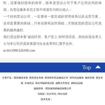
时，还要做好面单的保管，面单是货运公司于客户之间合同的体
现，在货运服务未完之前不得遗失与转让他人；
一个好的货运公司，一定要有一套完成的管理体系以及运营方案，
这些是重要的基础，只有在拥有这些基础，才能使您的货运公司发
展的越来越好。
我们货运部本着‘诚信经营、客户至上’的经营宗旨，热忱欢迎业界人
士与本公司共谋发展愿与社会各界同仁携手合作。
m.hfx1990.b2b168.com
Top
主营产品：西安物流专线 西安货运专线 西安轿车托运物流公司 轿车托运物流 物流专线 货运专
线 长途托运 双生鸿福祥货运部 超限大件货运 易碎品运输
版权所有：西安福鸿祥物流有限公司
电脑版
|
投诉举报
|
网站地图
技术支持：
八方资源网