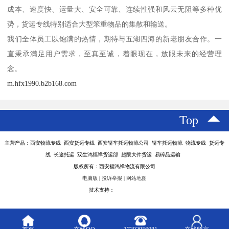
成本、速度快、运量大、安全可靠、连续性强和风云无阻等多种优
势，货运专线特别适合大型笨重物品的集散和输送。
我们全体员工以饱满的热情，期待与五湖四海的新老朋友合作。一
直秉承满足用户需求，至真至诚，着眼现在，放眼未来的经营理
念。
m.hfx1990.b2b168.com
Top
主营产品：西安物流专线 西安货运专线 西安轿车托运物流公司 轿车托运物流 物流专线 货运专
线 长途托运 双生鸿福祥货运部 超限大件货运 易碎品运输
版权所有：西安福鸿祥物流有限公司
电脑版
|
投诉举报
|
网站地图
技术支持：
八方资源网