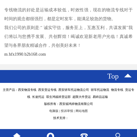
专线物流的好处是运输成本较低，时效性强，现在的物流专线对于
时间的观念都很强烈，都是定时发车，能满足较急的货物。
我们公司的原则是:“ 诚实守信，服务至上，互惠互利，共谋发展”我
们将以与您携手发展、共创辉煌！竭诚欢迎新老用户光临！真诚希
望与各界朋友精诚合作，共创美好未来！
m.hfx1990.b2b168.com
Top
主营产品：西安物流专线 西安货运专线 西安轿车托运物流公司 轿车托运物流 物流专线 货运专
线 长途托运 双生鸿福祥货运部 超限大件货运 易碎品运输
版权所有：西安福鸿祥物流有限公司
电脑版
|
投诉举报
|
网站地图
技术支持：
八方资源网