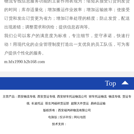
物流专线信息服务功能的主要作用表现为：缩短从接受订货到发货
的时间；库存适量化；增加搬运作业效率；增加运输效率；使接受
订货和发出订货更为省力；增加订单处理的精度；防止发货，配送
出现差错；调整需求和供给；提供信息咨询等。
我们公司以客户的满意度为标准，专注细节，坚守承诺，快速行
动！用现代化的企业管理制度打造出一支优良的员工队伍，可为客
户提供个性化的服务。
m.hfx1990.b2b168.com
Top
主营产品：西安物流专线 西安货运专线 西安轿车托运物流公司 轿车托运物流 物流专线 货运专
线 长途托运 双生鸿福祥货运部 超限大件货运 易碎品运输
版权所有：西安福鸿祥物流有限公司
电脑版
|
投诉举报
|
网站地图
技术支持：
八方资源网