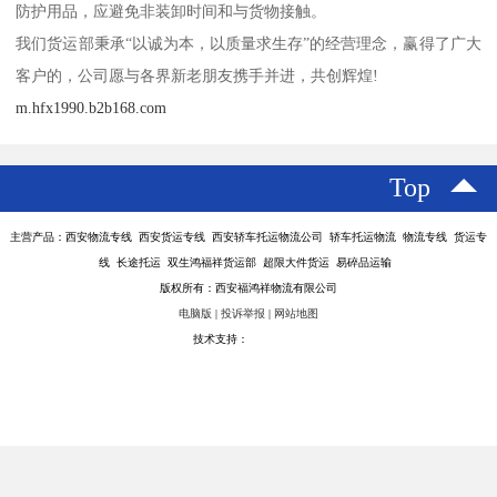
防护用品，应避免非装卸时间和与货物接触。
我们货运部秉承“以诚为本，以质量求生存”的经营理念，赢得了广大
客户的，公司愿与各界新老朋友携手并进，共创辉煌!
m.hfx1990.b2b168.com
Top
主营产品：西安物流专线 西安货运专线 西安轿车托运物流公司 轿车托运物流 物流专线 货运专
线 长途托运 双生鸿福祥货运部 超限大件货运 易碎品运输
版权所有：西安福鸿祥物流有限公司
电脑版
|
投诉举报
|
网站地图
技术支持：
八方资源网