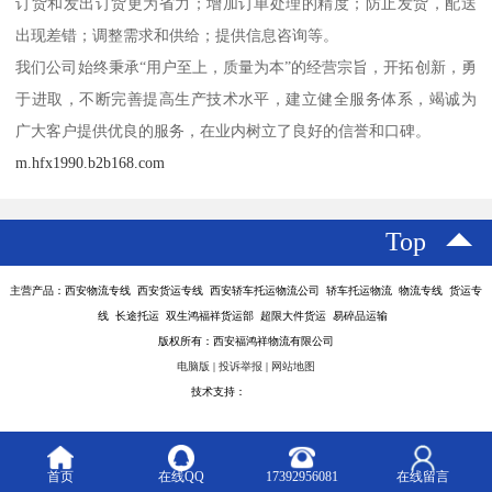
订货和发出订货更为省力；增加订单处理的精度；防止发货，配送
出现差错；调整需求和供给；提供信息咨询等。
我们公司始终秉承“用户至上，质量为本”的经营宗旨，开拓创新，勇
于进取，不断完善提高生产技术水平，建立健全服务体系，竭诚为
广大客户提供优良的服务，在业内树立了良好的信誉和口碑。
m.hfx1990.b2b168.com
Top
主营产品：西安物流专线 西安货运专线 西安轿车托运物流公司 轿车托运物流 物流专线 货运专
线 长途托运 双生鸿福祥货运部 超限大件货运 易碎品运输
版权所有：西安福鸿祥物流有限公司
电脑版
|
投诉举报
|
网站地图
技术支持：
八方资源网
首页
在线QQ
17392956081
在线留言