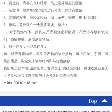
4、货运前，应补充良好睡眠，防止意外引起的困倦；
5、装货时，要对货物的批号进行分类，并清点数量；
6、装卸过程中，应轻拿轻放，防止坠落、碰撞、拖拽和倒转；
7、堆码，需要建立一个坚实紧凑，整洁；
8、对于易燃气体，操作人员应检查密封情况，不允许存放有氧化
剂、强酸和碱、易燃易爆物品；
9、对于物质，只能单存放；
10、对于有毒物质，应采取严格的防护措施，戴上口罩、手套、等
防护用品，应避免非装卸时间和与货物接触。
我们货运部本着‘诚信经营、客户至上’的经营宗旨，热忱欢迎业界人
士与本公司共谋发展愿与社会各界同仁携手合作。
m.hfx1990.b2b168.com
Top
主营产品：西安物流专线 西安货运专线 西安轿车托运物流公司 轿车托运物流 物流专线 货运专