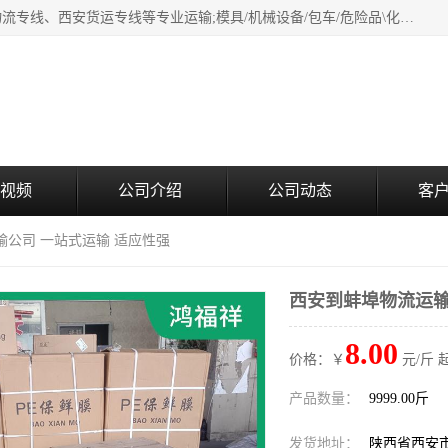
西安鸿福祥物流公司是西安轿车托运物流公司，从事：西安物流专线、西安货运专线等专业运输;模具/机械设备/包车/危险品\化工涂料/油漆机油\普通货物\食品\家具\贵重货物运输/易碎品运输/工艺品\行李\搬家运输等超限大件货物专业运输服务为一体。
视频
公司介绍
公司动态
客
输公司 一站式运输 适应性强
西安到蚌埠物流运输
8.00
价格：￥
元/斤 
产品数量：
9999.00斤
发货地址：
陕西省西安