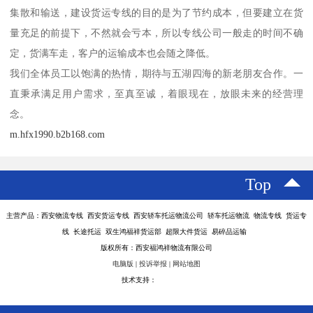
集散和输送，建设货运专线的目的是为了节约成本，但要建立在货
量充足的前提下，不然就会亏本，所以专线公司一般走的时间不确
定，货满车走，客户的运输成本也会随之降低。
我们全体员工以饱满的热情，期待与五湖四海的新老朋友合作。一
直秉承满足用户需求，至真至诚，着眼现在，放眼未来的经营理
念。
m.hfx1990.b2b168.com
Top
主营产品：西安物流专线 西安货运专线 西安轿车托运物流公司 轿车托运物流 物流专线 货运专
线 长途托运 双生鸿福祥货运部 超限大件货运 易碎品运输
版权所有：西安福鸿祥物流有限公司
电脑版
|
投诉举报
|
网站地图
技术支持：
八方资源网